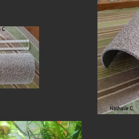
e C
Nathalie C