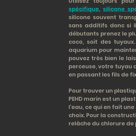
Utilisez toujours po
spécifique
,
silicone s
silicone souvent trans
sans additifs donc si 
débutants prenez le plu
coco, soit des tuyaux
aquarium pour mainteni
pouvez très bien le lais
perceuse, votre tuyau a
en passant les fils de fi
Pour trouver un plastiq
PEHD marin est un plast
l'eau, ce qui en fait u
choix. Pour la construct
relâche du chlorure de p