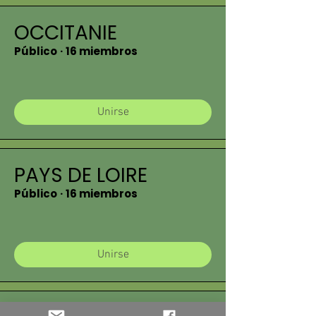
OCCITANIE
Público
·
16 miembros
Unirse
PAYS DE LOIRE
Público
·
16 miembros
Unirse