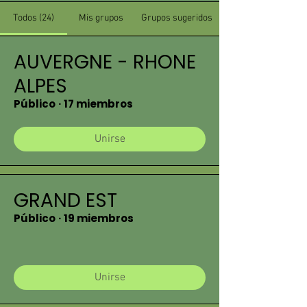
Todos (24)
Mis grupos
Grupos sugeridos
AUVERGNE - RHONE
ALPES
Público
·
17 miembros
Unirse
GRAND EST
Público
·
19 miembros
Unirse