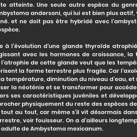
ulte atteinte. Une seule autre espèce du gen
mbystoma andersoni, qui lui est bien plus actif, v
iné. et ne doit pas être hybridé avec l'amb
'espèce.
e à l’évolution d’une glande thyroïde atrophi
issant avec les hormones de croissance, la t
’atrophie de cette glande veut que les tempér
risent la forme terrestre plus fragile. Car l’axo
la température, diminution du niveau d’eau, et
ser la néoténie et se transformer pour accéde
 alors ses caractéristiques juvéniles et dével
procher physiquement du reste des espèces de 
out au tout, car même s’il vit désormais dans
rrestre, voir fouisseur. On a d’ailleurs longt
me adulte de Ambystoma mexicanum.