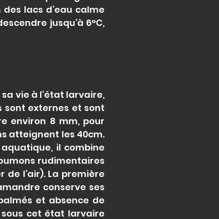
ns des lacs d’eau calme
descendre jusqu’à 6°C,
a vie à l’état larvaire,
s sont externes et sont
re environ 8 mm, pour
s atteignent les 40cm.
 aquatique, il combine
s poumons rudimentaires
 de l’air). La première
salamandre conserve ses
s palmés et absence de
 sous cet état larvaire