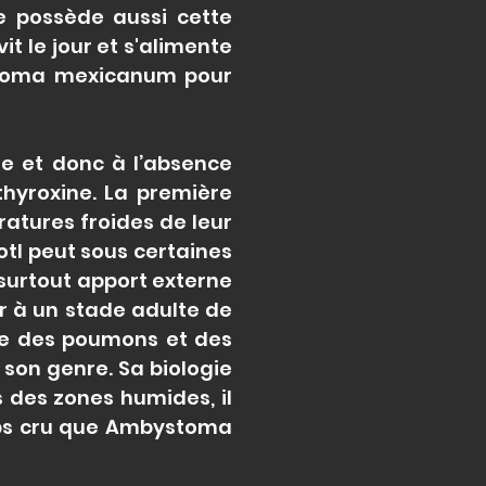
re possède aussi cette
it le jour et s'alimente
ystoma mexicanum pour
ée et donc à l’absence
hyroxine. La première
atures froides de leur
lotl peut sous certaines
 surtout apport externe
r à un stade adulte de
oppe des poumons et des
son genre. Sa biologie
 des zones humides, il
emps cru que Ambystoma