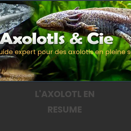
uide expert pour des axolotls en pleine 
L'AXOLOTL EN
RESUME