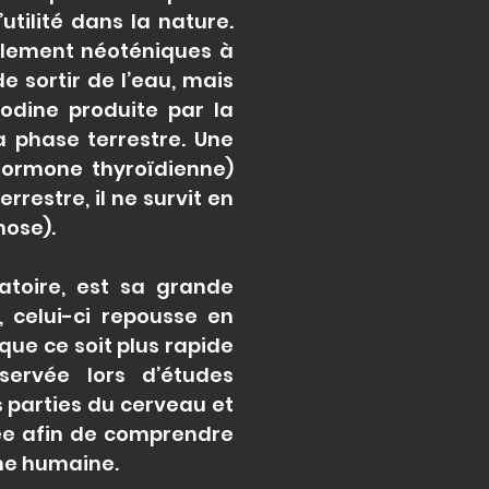
’utilité dans la nature.
alement néoténiques à
e sortir de l’eau, mais
iodine produite par la
a phase terrestre. Une
(hormone thyroïdienne)
restre, il ne survit en
hose).
ratoire, est sa grande
 celui-ci repousse en
que ce soit plus rapide
ervée lors d’études
s parties du cerveau et
iée afin de comprendre
ine humaine.