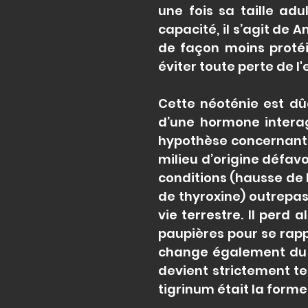
une fois sa taille ad
capacité, il s’agit de A
de façon moins proté
éviter toute perte de l
Cette néoténie est dû
d’une hormone interag
hypothèse concernant l
milieu d’origine défavo
conditions (hausse de 
de thyroxine) outrepas
vie terrestre. Il perd
paupières pour se rap
change également du t
devient strictement te
tigrinum était la for