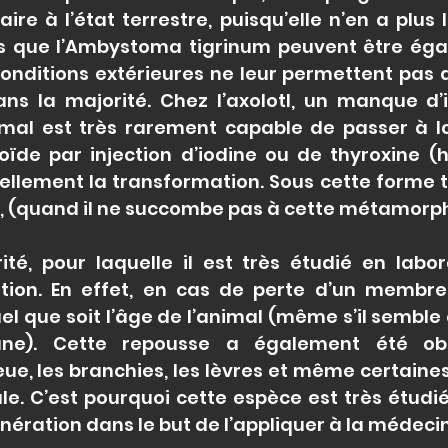
ire à l’état terrestre, puisqu’elle n’en a plus l
es que l’Ambystoma tigrinum peuvent être ég
conditions extérieures ne leur permettent pas d
ans la majorité. Chez l’axolotl, un manque d’
nimal est très rarement capable de passer à l
roïde par injection d’iodine ou de thyroxine 
ellement la transformation. Sous cette forme ter
, (quand il ne succombe pas à cette métamorp
ité, pour laquelle il est très étudié en labo
ion. En effet, en cas de perte d’un membre,
l que soit l’âge de l’animal (même s’il semble 
une). Cette repousse a également été obs
eue, les branchies, les lèvres et même certaine
le. C’est pourquoi cette espèce est très étud
nération dans le but de l’appliquer à la médec