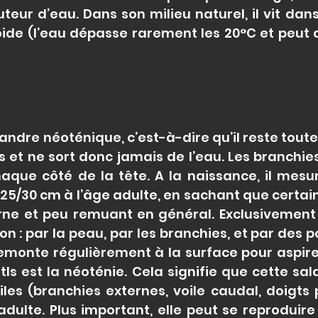
uteur d’eau. Dans son milieu naturel, il vit da
oide (l’eau dépasse rarement les 20°C et peut 
ndre néoténique, c’est-à-dire qu’il reste toute s
 et ne sort donc jamais de l’eau. Les branchie
que côté de la tête. A la naissance, il mesu
5/30 cm à l’âge adulte, en sachant que certain
rne et peu remuant en général. Exclusivement
ion : par la peau, par les branchies, et par de
remonte régulièrement à la surface pour aspirer
otls est la néoténie. Cela signifie que cette 
iles (branchies externes, voile caudal, doigt
adulte. Plus important, elle peut se reproduire