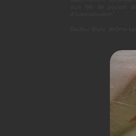
ballonnement (secondaire)
suis fier de pouvoir d
d'hospitalisation"
Docteur Blanc Jérôme spé