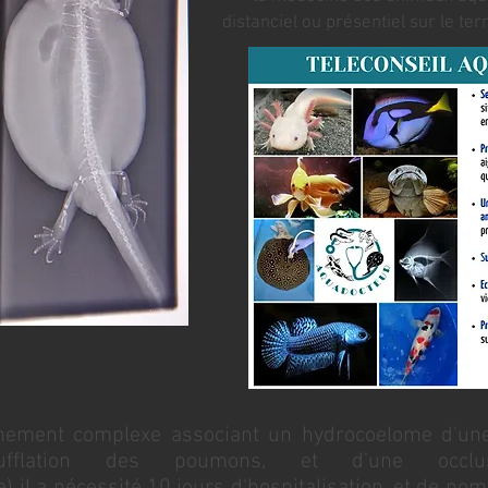
distanciel ou présentiel sur le ter
rêmement complexe associant un hydrocoelome d'une 
nsufflation des poumons, et d'une occlus