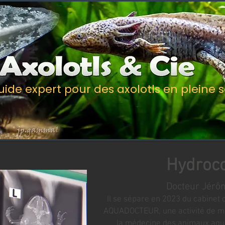
uide expert pour des axolotls en pleine 
Hydroc
Docteur Jérô
​Il se sépare en 2023 du cabinet
AQUADOCTEUR, une activité de mé
la médecine des animaux aqua