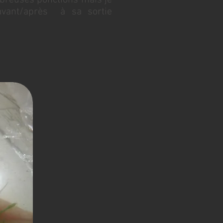
ombreuses ponctions mais je
 avant/après à sa sortie