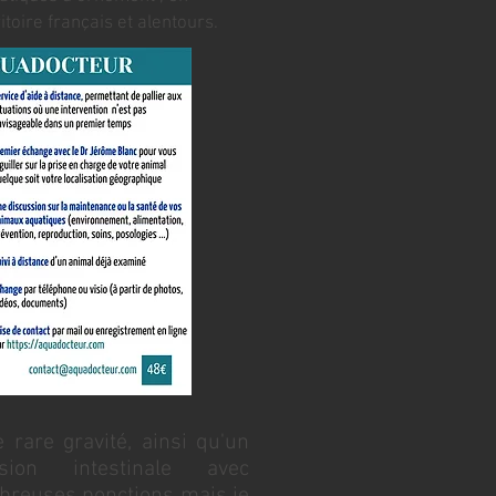
ritoire français et alentours.
rare gravité, ainsi qu'un
ion intestinale avec