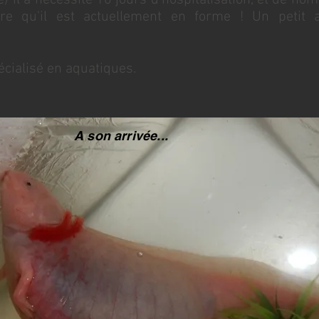
 il a nécessité 10 jours d'hospitalisation, et de n
ire qu'il est actuellement en forme ! Un petit
cialisé en aquatiques.
A son arrivée...