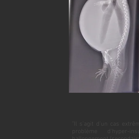
"Il s'agit d'un cas ext
problème d'hyper-i