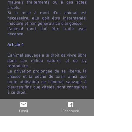
mauvais traitements ou à des actes
cruels.
Si la mise à mort d'un animal est
nécessaire, elle doit être instantanée,
indolore et non génératrice d'angoisse.
L'animal mort doit être traité avec
décence.
Article 4
L'animal sauvage a le droit de vivre libre
dans son milieu naturel, et de s'y
reproduire.
La privation prolongée de sa liberté, la
chasse et la pêche de loisir, ainsi que
toute utilisation de l'animal sauvage à
d'autres fins que vitales, sont contraires
à ce droit.
Article 5
Email
Facebook
L'animal que l'homme tient sous sa
dépendance a droit à un entretien et à
des soins attentifs.
Il ne doit en aucun cas être abandonné,