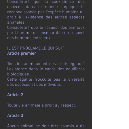
Considérant que la coexistence des
espèces dans le monde implique la
reconnaissance par l'espèce humaine du
droit à l'existence des autres espèces
animales,
Considérant que le respect des animaux
par l'homme est inséparable du respect
des hommes entre eux,
IL EST PROCLAME CE QUI SUIT :
Article premier
Tous les animaux ont des droits égaux à
l'existence dans le cadre des équilibres
biologiques.
Cette égalité n'occulte pas la diversité
des espèces et des individus.
Article 2
Toute vie animale a droit au respect.
Article 3
Aucun animal ne doit être soumis à de