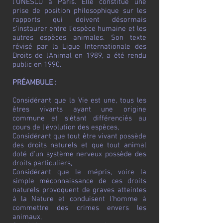
l'UNESCO à Paris. Elle constitue une
prise de position philosophique sur les
rapports qui doivent désormais
s'instaurer entre l'espèce humaine et les
autres espèces animales. Son texte
révisé par la Ligue Internationale des
Droits de l'Animal en 1989, a été rendu
public en 1990.
PRÉAMBULE :
Considérant que la Vie est une, tous les
êtres vivants ayant une origine
commune et s'étant différenciés au
cours de l'évolution des espèces,
Considérant que tout être vivant possède
des droits naturels et que tout animal
doté d'un système nerveux possède des
droits particuliers,
Considérant que le mépris, voire la
simple méconnaissance de ces droits
naturels provoquent de graves atteintes
à la Nature et conduisent l'homme à
commettre des crimes envers les
animaux,