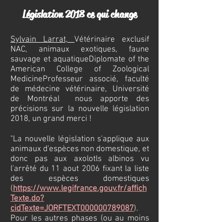
Législation 2018 ce qui change
Sylvain Larrat,
Vétérinaire exclusif
NAC, animaux exotiques, faune
sauvage et aquatique
Diplomate of the
American College of Zoological
Medicine
Professeur associé, faculté
de médecine vétérinaire, Université
de Montréal nous apporte des
précisions sur la nouvelle législation
2018, un grand merci !
"La nouvelle législation s'applique aux
animaux d'espèces non domestique, et
donc pas aux axolotls albinos vu
l'arrêté du 11 aout 2006 fixant la liste
des espèces domestiques
(
https://www.legifrance.gouv.fr/affich
Texte.do?
cidTexte=JORFTEXT000000789087
).
Pour les autres phases (ou au moins