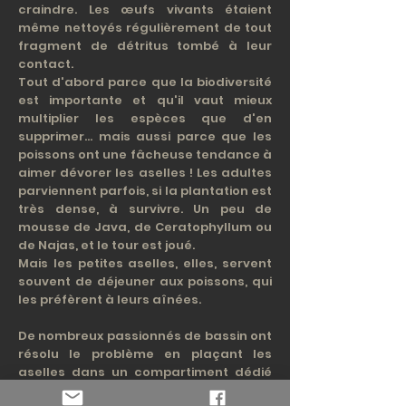
craindre. Les œufs vivants étaient
même nettoyés régulièrement de tout
fragment de détritus tombé à leur
contact.
Tout d'abord parce que la biodiversité
est importante et qu'il vaut mieux
multiplier les espèces que d'en
supprimer... mais aussi parce que les
poissons ont une fâcheuse tendance à
aimer dévorer les aselles ! Les adultes
parviennent parfois, si la plantation est
très dense, à survivre. Un peu de
mousse de Java, de Ceratophyllum ou
de Najas, et le tour est joué.
Mais les petites aselles, elles, servent
souvent de déjeuner aux poissons, qui
les préfèrent à leurs aînées.
De nombreux passionnés de bassin ont
résolu le problème en plaçant les
aselles dans un compartiment dédié
de leur filtre, où elles peuvent assurer