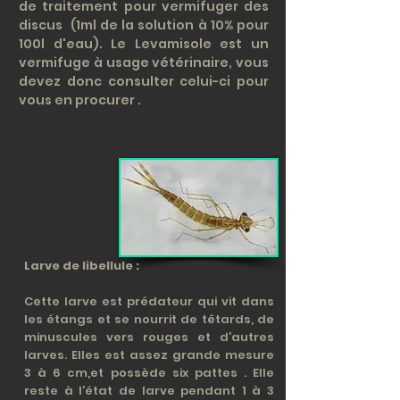
de traitement pour vermifuger des
discus (1ml de la solution à 10% pour
100l d'eau). Le Levamisole est un
vermifuge à usage vétérinaire, vous
devez donc consulter celui-ci pour
vous en procurer .
Larve de libellule :
Cette larve est prédateur qui vit dans
les étangs et se nourrit de têtards, de
minuscules vers rouges et d’autres
larves. Elles est assez grande mesure
3 à 6 cm,et possède six pattes . Elle
reste à l’état de larve pendant 1 à 3