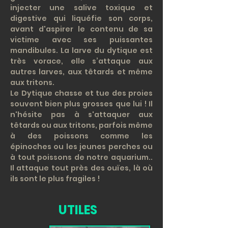
injecter une salive toxique et
digestive qui liquéfie son corps,
avant d'aspirer le contenu de sa
victime avec ses puissantes
mandibules. La larve du dytique est
très vorace, elle s’attaque aux
autres larves, aux têtards et même
aux tritons.
Le Dytique chasse et tue des proies
souvent bien plus grosses que lui ! Il
n'hésite pas à s'attaquer aux
têtards ou aux tritons, parfois même
à des poissons comme les
épinoches ou les jeunes perches ou
à tout poissons de notre aquarium..
Il attaque tout près des ouïes, là où
ils sont le plus fragiles !
UTILES