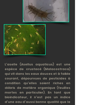
L'aselle (Asellus aquaticus) est une
espèce de crustacé (Malacostraca)
qui vit dans les eaux douces et à faible
courant, dépourvues de pesticides à
condition qu'elles soient riches en
débris de matière organique (feuilles
mortes en particulier). En tant que
bioindicateur, il n'est pas un indice
d'une eau d'aussi bonne qualité que le