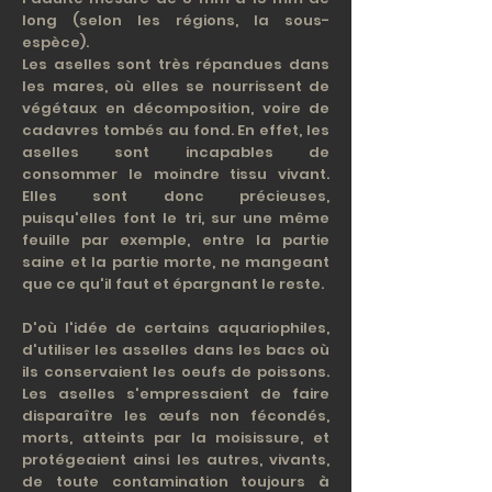
long (selon les régions, la sous-
espèce).
Les aselles sont très répandues dans
les mares, où elles se nourrissent de
végétaux en décomposition, voire de
cadavres tombés au fond. En effet, les
aselles sont incapables de
consommer le moindre tissu vivant.
Elles sont donc précieuses,
puisqu'elles font le tri, sur une même
feuille par exemple, entre la partie
saine et la partie morte, ne mangeant
que ce qu'il faut et épargnant le reste.
D'où l'idée de certains aquariophiles,
d'utiliser les asselles dans les bacs où
ils conservaient les oeufs de poissons.
Les aselles s'empressaient de faire
disparaître les œufs non fécondés,
morts, atteints par la moisissure, et
protégeaient ainsi les autres, vivants,
de toute contamination toujours à