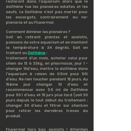
resteront dans l'aquarium alors que le
dolthène tue les planaires adultes et les
oeufs. Le Dolthène n'est pas mortel pour
les escargots, contrairement au no-
planaria et au Fluvermal.
Comment éliminer les planaires ?
Soit en retirant plantes et axolotls,
poissons de votre aquarium et en montant
la température à 34 degrés. Soit en
traitant au
Dolthène
:
traitement d'un mois, acheter celui pour
chien de 13 à 33kg, en pharmacie, jour 1 -
changer 10d'eau, mettre le dolthène dans
l'aquarium à raison de 0.5ml pour 50l
d'eau. Ne rien toucher pendant 15 jours. Au
15ème jour changer 10 d'eau et
recommencer avec 0.5 ml de Dolthène
pour 50 l d'eau. et 15 jurs plus tard (soit 30
jours depuis le tout début du traitement :
changer 30 d'eau et filtrer sur charbon
pour retirer les dernières traces du
produit.
Fluvermal hors bac axolotls ! Attention