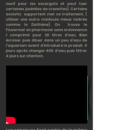
nocif pour les escargots et peut tuer
certaines juvéniles de crevettes). Certains
axolotls supportent mal ce traitement, (
utiliser une autre molécule mieux tolérée
comme le Dolthène). On trouve le
Fluvermal en pharmacie sans ordonnance
1 comprimé pour 20 litres d'eau. Bien
écraser puis diluer dans un peu d'eau de
l'aquarium avant d'introduire le produit. 4
jours après changer 40% d'eau puis filtrer
4 jours sur charbon. ​