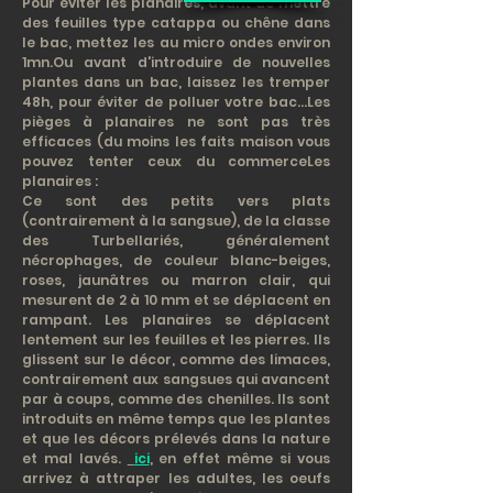
Pour éviter les planaires, avant de mettre
des feuilles type catappa ou chêne dans
le bac, mettez les au micro ondes environ
1mn.Ou avant d'introduire de nouvelles
plantes dans un bac, laissez les tremper
48h, pour éviter de polluer votre bac...Les
pièges à planaires ne sont pas très
efficaces (du moins les faits maison vous
pouvez tenter ceux du commerce
Les
planaires :
Ce sont des petits vers plats
(contrairement à la sangsue), de la classe
des Turbellariés, généralement
nécrophages, de couleur blanc-beiges,
roses, jaunâtres ou marron clair, qui
mesurent de 2 à 10 mm et se déplacent en
rampant. Les planaires se déplacent
lentement sur les feuilles et les pierres. Ils
glissent sur le décor, comme des limaces,
contrairement aux sangsues qui avancent
par à coups, comme des chenilles. Ils sont
introduits en même temps que les plantes
et que les décors prélevés dans la nature
et mal lavés.
ici
, en effet même si vous
arrivez à attraper les adultes, les oeufs