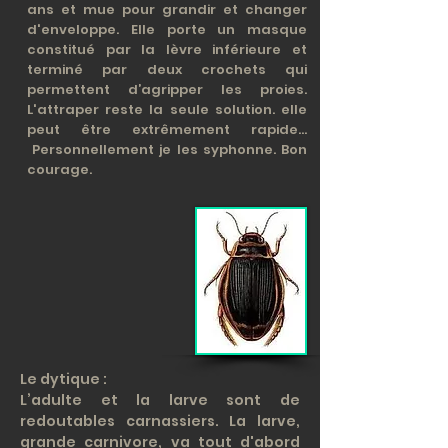
ans et mue pour grandir et changer
d'enveloppe. Elle porte un masque
constitué par la lèvre inférieure et
terminé par deux crochets qui
permettent d’agripper les proies.
L'attraper reste la seule solution. elle
peut être extrêmement rapide...
Personnellement je les syphonne. Bon
courage.
Le dytique :
L’adulte et la larve sont de
redoutables carnassiers. La larve,
grande carnivore, va tout d'abord