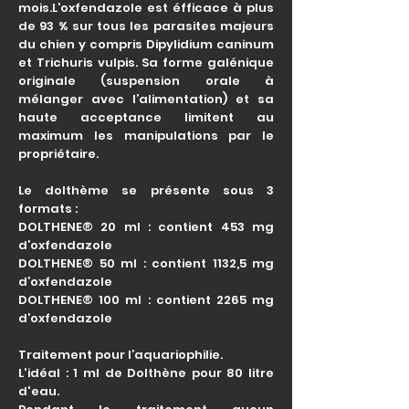
mois.L’oxfendazole est éfficace à plus
de 93 % sur tous les parasites majeurs
du chien y compris Dipylidium caninum
et Trichuris vulpis. Sa forme galénique
originale (suspension orale à
mélanger avec l’alimentation) et sa
haute acceptance limitent au
maximum les manipulations par le
propriétaire.
Le dolthème se présente sous 3
formats :
DOLTHENE® 20 ml : contient 453 mg
d’oxfendazole
DOLTHENE® 50 ml : contient 1132,5 mg
d’oxfendazole
DOLTHENE® 100 ml : contient 2265 mg
d’oxfendazole
Traitement pour l’aquariophilie.
L'idéal : 1 ml de Dolthène pour 80 litre
d'eau.