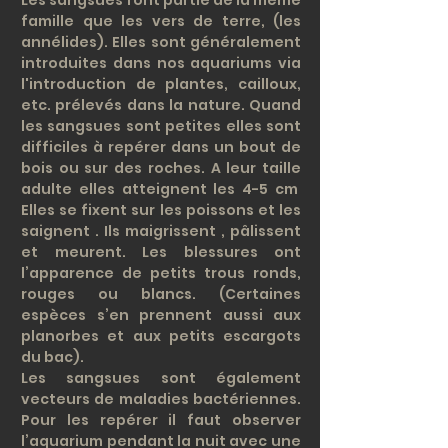
Les sangsues font partie de la même
famille que les vers de terre, (les
annélides). Elles sont généralement
introduites dans nos aquariums via
l'introduction de plantes, cailloux,
etc. prélevés dans la nature. Quand
les sangsues sont petites elles sont
difficiles à repérer dans un bout de
bois ou sur des roches. A leur taille
adulte elles atteignent les 4-5 cm
Elles se fixent sur les poissons et les
saignent . Ils maigrissent , pâlissent
et meurent. Les blessures ont
l’apparence de petits trous ronds,
rouges ou blancs. (Certaines
espèces s’en prennent aussi aux
planorbes et aux petits escargots
du bac).
Les sangsues sont également
vecteurs de maladies bactériennes.
Pour les repérer il faut observer
l’aquarium pendant la nuit avec une