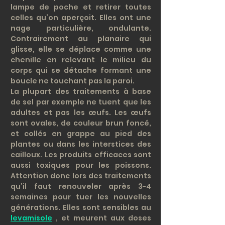
lampe de poche et retirer toutes
celles qu’on aperçoit. Elles ont une
nage particulière, ondulante.
Contrairement au planaire qui
glisse, elle se déplace comme une
chenille en relevant le milieu du
corps qui se détache formant une
boucle ne touchant pas la paroi.
La plupart des traitements à base
de sel par exemple ne tuent que les
adultes et pas les œufs. Les œufs
sont ovales, de couleur brun foncé,
et collés en grappe au pied des
plantes ou dans les interstices des
cailloux. Les produits efficaces sont
aussi toxiques pour les poissons.
Attention donc lors des traitements
qu’il faut renouveler après 3-4
semaines pour tuer les nouvelles
générations. Elles sont sensibles au
levamisole
, et meurent aux doses