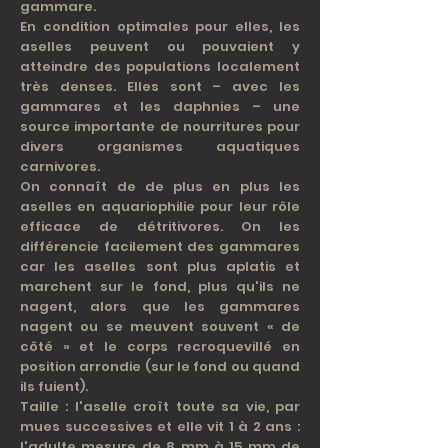
gammare.
En condition optimales pour elles, les
aselles peuvent ou pouvaient y
atteindre des populations localement
très denses. Elles sont – avec les
gammares et les daphnies – une
source importante de nourritures pour
divers organismes aquatiques
carnivores.
On connaît de de plus en plus les
aselles en aquariophilie pour leur rôle
efficace de détritivores. On les
différencie facilement des gammares
car les aselles sont plus aplatis et
marchent sur le fond, plus qu'ils ne
nagent, alors que les gammares
nagent ou se meuvent souvent « de
côté » et le corps recroquevillé en
position arrondie (sur le fond ou quand
ils fuient).
Taille : l'aselle croît toute sa vie, par
mues successives et elle vit 1 à 2 ans :
l'adulte mesure de 8 mm à 15 mm de