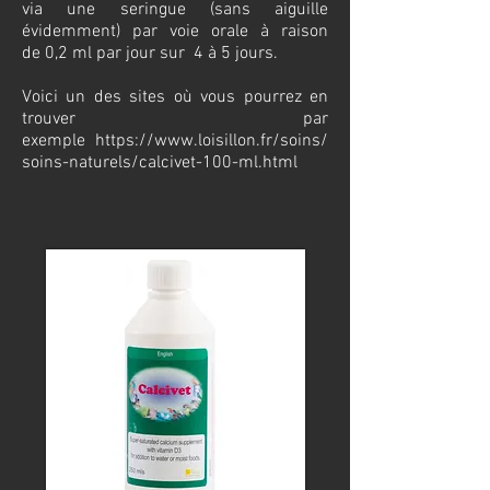
via une seringue (sans aiguille
évidemment) par voie orale à raison
de
0,2 ml par jour sur 4 à 5 jours.
Voici un des sites où vous pourrez en
trouver par
exemple
https://www.loisillon.fr/soins/
soins-naturels/calcivet-100-ml.html