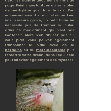
détaillés dans le document en bas de
page. Point important : on utilise le
bleu
de méthylène
que dans le cas d'un
empoisonnement aux nitrites ou bien
une blessure grave, un petit bobo ne
nécessite pas de tremper le loulou
dans ce médicament qui n'est pas
inoffensif. Alors n'en abusez pas s'il
vous plait. Vous pouvez également
tamponner la plaie avec de la
bétadine
ou du
mercurochrome
puis
remettre votre axolotl dans l'eau, cela
peut lui éviter également des mycoses.