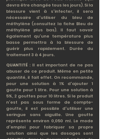
devra être changée tous les jours). Si la
blessure vient à s'infecter, il sera
nécessaire d'utiliser du bleu de
méthylène (consultez la fiche Bleu de
méthylène plus bas). Il faut savoir
également qu'une température plus
basse permettra à la blessure de
guérir plus rapidement. Durée du
traitement 3 à 4 jours.
QUANTITÉ
: Il est important de ne pas
abuser de ce produit. Même en petite
quantité, il fait effet. On recommande,
pour une solution à 1% d'ajouter 1
goutte pour 1 litre. Pour une solution à
5%, 2 gouttes pour 10 litres. Si le produit
n'est pas sous forme de compte-
goutte, il est possible d'utiliser une
seringue sans aiguille. Une goutte
représente environ 0,050 ml. Le mode
d'emploi pour fabriquer sa propre
solution ainsi que les dosages sont