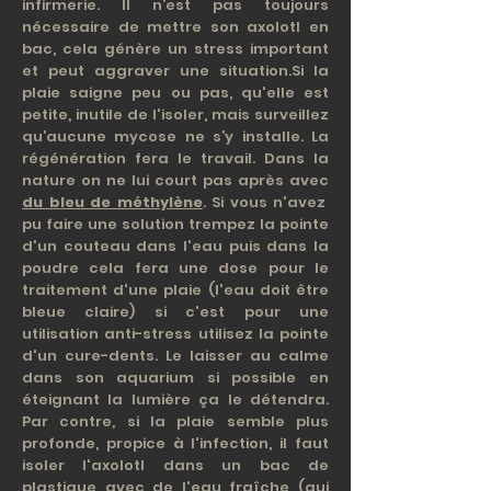
infirmerie. Il n’est pas toujours
nécessaire de mettre son axolotl en
bac, cela génère un stress important
et peut aggraver une situation.Si la
plaie saigne peu ou pas, qu'elle est
petite, inutile de l'isoler, mais surveillez
qu’aucune mycose ne s’y installe. La
régénération fera le travail. Dans la
nature on ne lui court pas après avec
du bleu de méthylène
. Si vous n'avez
pu faire une solution trempez la pointe
d'un couteau dans l'eau puis dans la
poudre cela fera une dose pour le
traitement d'une plaie (l'eau doit être
bleue claire) si c'est pour une
utilisation anti-stress utilisez la pointe
d'un cure-dents. Le laisser au calme
dans son aquarium si possible en
éteignant la lumière ça le détendra.
Par contre, si la plaie semble plus
profonde, propice à l'infection, il faut
isoler l'axolotl dans un bac de
plastique avec de l'eau fraîche (qui