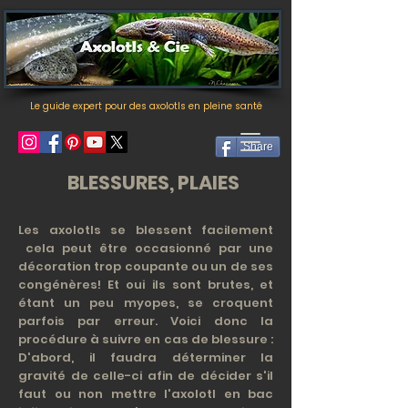
Le guide expert pour des axolotls en pleine santé
Share
BLESSURES, PLAIES
Les axolotls se blessent facilement
cela peut être occasionné par une
décoration trop coupante ou un de ses
congénères! Et oui ils sont brutes, et
étant un peu myopes, se croquent
parfois par erreur. Voici donc la
procédure à suivre en cas de blessure :
D'abord, il faudra déterminer la
gravité de celle-ci afin de décider s'il
faut ou non mettre l'axolotl en bac